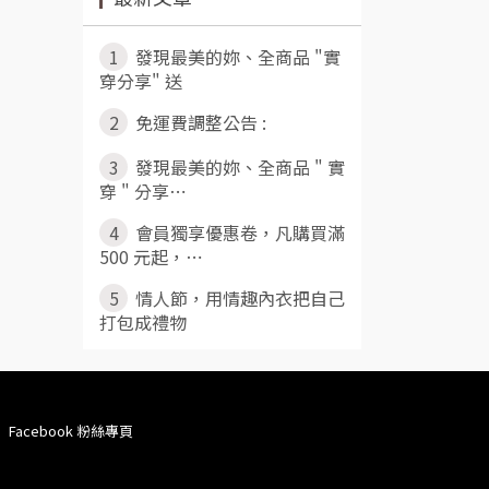
1
發現最美的妳、全商品 "實
穿分享" 送
2
免運費調整公告 :
3
發現最美的妳、全商品 " 實
穿 " 分享⋯
4
會員獨享優惠卷，凡購買滿
500 元起，⋯
5
情人節，用情趣內衣把自己
打包成禮物
Facebook 粉絲專頁