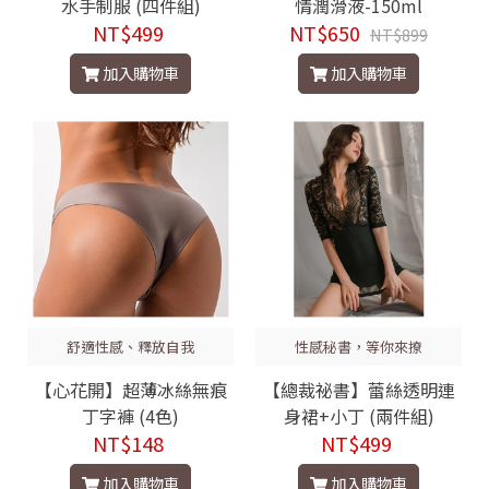
水手制服 (四件組)
情潤滑液-150ml
NT$499
NT$650
NT$899
加入購物車
加入購物車
舒適性感、釋放自我
性感秘書，等你來撩
【心花開】超薄冰絲無痕
【總裁祕書】蕾絲透明連
丁字褲 (4色)
身裙+小丁 (兩件組)
NT$148
NT$499
加入購物車
加入購物車