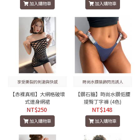
加入購物車
加入購物車
享受撕裂的刺激與快感
時尚水鑽裝飾閃亮誘人
【赤裸真相】大網格破壞
【鑽石糖】時尚水鑽低腰
式連身網裙
提臀丁字褲 (4色)
NT$250
NT$148
加入購物車
加入購物車