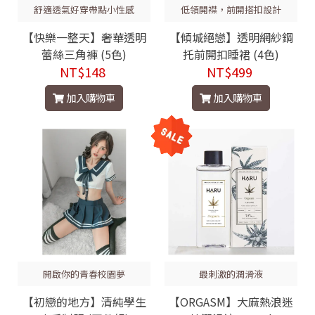
舒適透氣好穿帶點小性感
低領開襟，前開搭扣設計
【快樂一整天】奢華透明
【傾城絕戀】透明網紗鋼
蕾絲三角褲 (5色)
托前開扣睡裙 (4色)
NT$148
NT$499
加入購物車
加入購物車
開啟你的青春校園夢
最刺激的潤滑液
【初戀的地方】清純學生
【ORGASM】大麻熱浪迷