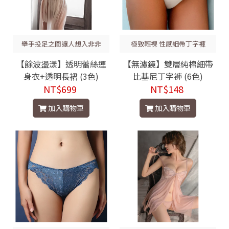
舉手投足之間讓人想入非非
極致輕裸 性感細帶丁字褲
【餘波盪漾】透明蕾絲連
【無濾鏡】雙層純棉細帶
身衣+透明長裙 (3色)
比基尼丁字褲 (6色)
NT$699
NT$148
加入購物車
加入購物車