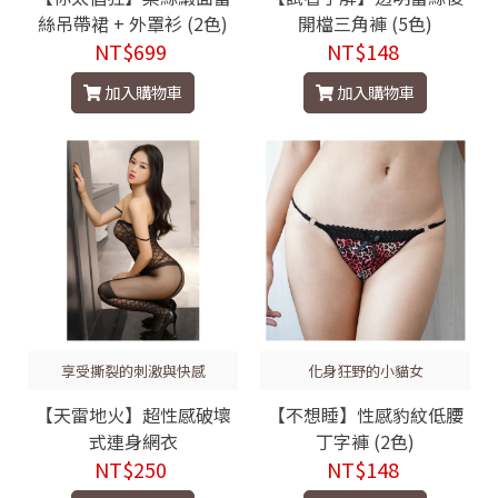
絲吊帶裙 + 外罩衫 (2色)
開檔三角褲 (5色)
NT$699
NT$148
加入購物車
加入購物車
享受撕裂的刺激與快感
化身狂野的小貓女
【天雷地火】超性感破壞
【不想睡】性感豹紋低腰
式連身網衣
丁字褲 (2色)
NT$250
NT$148