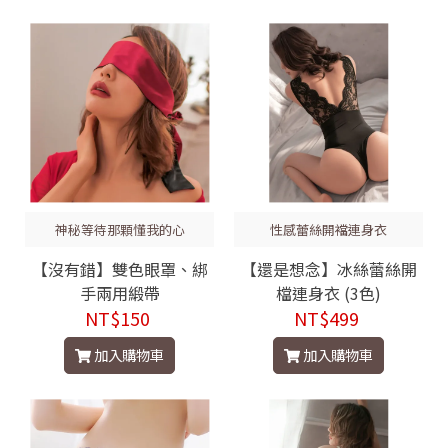
神秘等待那顆懂我的心
性感蕾絲開襠連身衣
【沒有錯】雙色眼罩、綁
【還是想念】冰絲蕾絲開
手兩用緞帶
檔連身衣 (3色)
NT$150
NT$499
加入購物車
加入購物車