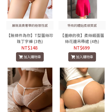
展現高貴奢華的極限性感
特有的體貼柔順質感
【無條件為你】T型蕾絲珍
【墨綠的夜】柔絲緞面蕾
珠丁字褲 (3色)
絲花邊吊帶裙 (4色)
NT$148
NT$699
加入購物車
加入購物車