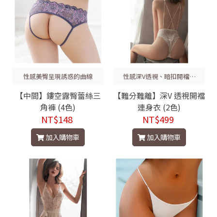
性感美臀呈現誘惑的曲線
性感深V透視、暗扣開襠免
脫
【中間】鏤空露臀蕾絲三
【難分難離】深V 透視開襠
角褲 (4色)
連身衣 (2色)
NT$148
NT$499
加入購物車
加入購物車