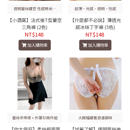
透明蕾絲鏤空 性感時尚誘
超薄、光感、透明、性感
惑
【小酒窩】法式後T型簍空
【什麼都不必說】薄透光
三角褲 (2色)
感冰絲丁字褲 (5色)
NT$148
NT$148
加入購物車
加入購物車
蕾絲吊帶裙 + 外罩衫兩件組
大開襠藏著浪漫韻味
【你太倡狂】柔絲緞面蕾
【試著了解】透明蕾絲後