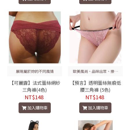
展現屬於妳的不同風情
歐美風尚、品味出眾、撩人
魅力
【可麗露】法式蕾絲網紗
【預言】透明蕾絲無痕低
三角褲(4色)
腰三角褲 (5色)
NT$148
NT$148
加入購物車
加入購物車