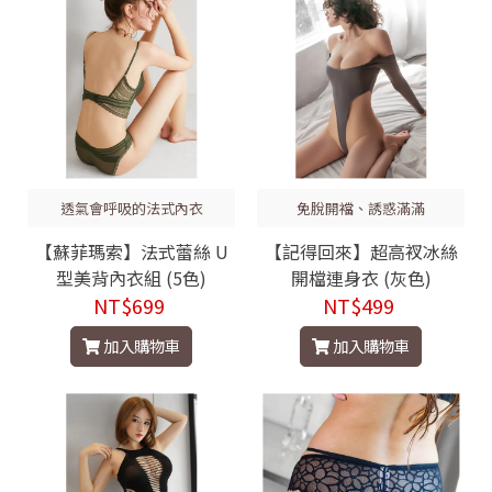
透氣會呼吸的法式內衣
免脫開襠、誘惑滿滿
【蘇菲瑪索】法式蕾絲 U
【記得回來】超高衩冰絲
型美背內衣組 (5色)
開檔連身衣 (灰色)
NT$699
NT$499
加入購物車
加入購物車