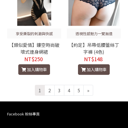
享受撕裂的刺激與快感
透視性感魅力一覽無遺
【類似愛情】鏤空時尚破
【約定】吊帶低腰蕾絲丁
壞式連身網裙
字褲 (4色)
NT$250
NT$148
加入購物車
加入購物車
1
2
3
4
5
»
Facebook 粉絲專頁