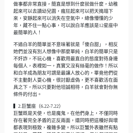
做事都非常直接，簡直是想到什麼就做什麼，幼稚
起來可以去讀幼兒園，瘋狂起來可以把天搗塌下
來，安靜起來可以消失在空氣中，總像懵懂的少
年，藏不住一點心事，可以說白羊應該是12星座中
最簡單的人！
不過白羊的簡單並不意味著就是「傻白甜」，相反
她們並沒有別人想像中那麼單純，白羊的簡單只是
不奸詐，不玩心機，喜歡用最直白的態度對待身邊
每個人，表裡如一，真實又沒有絲毫的做作！所以
和白羊成為朋友可謂是最讓人放心的，畢竟他們從
不主動對人耍心機，很討厭虛偽，更不喜歡活在面
具之下，所以只要對他坦誠相待，白羊就會對你無
條件的付出。
▍2.巨蟹座（6.22-7.22）
巨蟹既是天使，也是魔鬼，在他們身上，不僅同時
存在著完全矛盾的正反兩面，還同時把這種好與壞
都表現到極致，複雜多變。所以巨蟹外表雖然有點