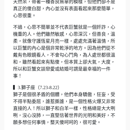
天然呆，帶著一種善良無辜的模樣，但他們卻不是
真正的傻白甜，內心並沒有表面看起來那麼簡單，
心思很重。
不過，心思不簡單並不代表巨蟹就是一個奸詐，心
機重的人。他們雖然敏感，心思深沉，但善良，溫
柔，就像守護恆星月亮一樣，處處充滿著溫情，所
以巨蟹的內心是個非常乾淨的地方。因為他們從不
戴有色眼鏡看人，不會勾心鬥角，為人處世都很溫
和，雖然看起來有點傻，但本質上卻大氣，大度，
所以和巨蟹女談戀愛或結婚可謂是最幸福的一件
事！
▍3.獅子座（7.23-8.22）
獅子是個很矛盾的個體，他們本身驕傲，狂妄，受
不得半點委屈，誰惹撕誰，是一個性格火爆又非常
直接的人！所以獅子和白羊一樣，性格總是大大咧
咧，沒心沒肺，一直堅信著世界的光明和美好，不
願多想任何事情，整天傻呵呵的，很可愛。