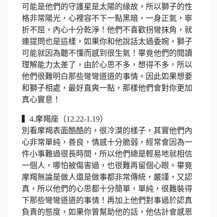
可能是他們的守護星是太陽的緣故，所以獅子的性
格非常陽光，心裡容不下一點黑暗，一身正氣，寧
折不屈，內心十分乾淨！他們不喜歡拐彎抹角，就
連提問也是這樣，如果你和他說話太過委婉，獅子
可能就因為聽不懂而感到很生氣！畢竟他們的閱讀
理解能力太差了，由於心思不多，想得不多，所以
他們很難明白那些彎彎道道的事情。因此如果想要
和獅子相處，最好直爽一點，那樣他們會對你更加
真心實意！
▍4.摩羯座（12.22-1.19）
別看摩羯表面酷酷的，很冷漠的樣子，其實他們內
心非常單純，善良，情感十分脆弱，經常會因為一
件小事難過很長時間，所以他們總是輕易地就相信
一個人，哪怕被傷害過，也很難再留個心眼。畢竟
摩羯無論是做人還是做事都非常傳統，嚴謹，又認
真，所以他們的心思都十分簡單，單純，很難裝得
下那些彎彎道道的事情！再加上他們對事過於認真
負責的態度，如果你曾幫助他的話，他估計會感恩