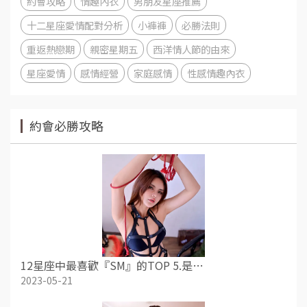
約會攻略
情趣內衣
男朋友星座推薦
十二星座愛情配對分析
小褲褲
必勝法則
重返熱戀期
親密星期五
西洋情人節的由來
星座愛情
感情經營
家庭感情
性感情趣內衣
約會必勝攻略
12星座中最喜歡『SM』的TOP 5.是…
2023-05-21