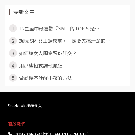
最新文章
1
12星座中最喜歡『SM』的TOP 5.是⋯
2
想玩 SM 女王調教前，一定要先搞清楚的⋯
3
如何讓女人願意跟你肛交？
4
用那些招式讓他瘋狂
5
做愛時不吵醒小孩的方法
Facebook 粉絲專頁
關於我們
0960-994-068 (上班日 AM10:00 - PM18:00)