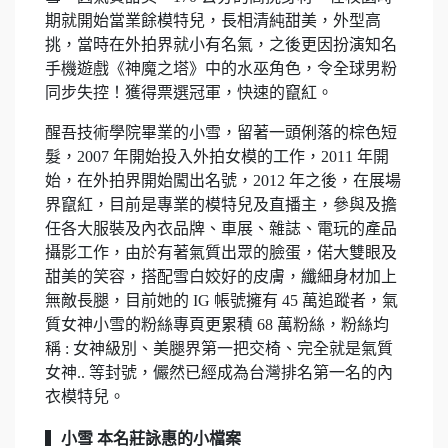
期就開始當業餘模特兒，長相清純甜美，外型高
挑，當時在外拍界就小有名氣，之後更因扮演知名
手機遊戲《神魔之塔》中的水巫角色，令全球男粉
同步失控！獲得票選冠軍，快速的竄紅。
醒吾技術學院畢業的小雪，留著一頭俐落的棕色短
髮，2007 年開始投入外拍女模的工作，2011 年開
始，在外拍界開始闖出名號，2012 年之後，在展場
界竄紅，目前是專業的模特兒及直播主，參與及擔
任各大服裝及內衣品牌、車展、雜誌、電玩的產品
攝影工作，由於有著氣質出眾的臉蛋，偌大雙眼及
甜美的笑容，搭配雪白姣好的皮膚，纖細身材加上
無敵長腿，目前她的 IG 帳號擁有 45 萬追蹤者，氣
質女神小雪的粉絲專頁更累積 68 萬粉絲，粉絲均
稱 : 女神級別、美腿界第一把交椅、完全就是氣質
女神.. 等封號，儼然已經成為台灣排名第一名的內
衣模特兒。
▍
小雪 本名莊詠惠的小檔案