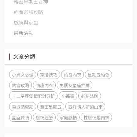
親密星期五女神
約會必勝攻略
感情與家庭
最新活動
文章分類
小資女必備
穿搭技巧
約會內衣
星期五約會
約會攻略
情趣內衣
男朋友星座推薦
十二星座愛情配對分析
小褲褲
必勝法則
重返熱戀期
親密星期五
西洋情人節的由來
星座愛情
感情經營
家庭感情
性感情趣內衣