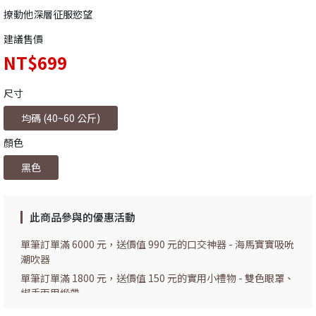
撩動他深層征服慾望
建議售價
NT$699
尺寸
均碼 (40~60 公斤)
顏色
黑色
此商品參與的優惠活動
單筆訂單滿 6000 元，送價值 990 元的口交神器 - 海馬寶寶吸吮
潮吹器
單筆訂單滿 1800 元，送價值 150 元的實用小禮物 - 雙色眼罩、
綁手兩用緞帶