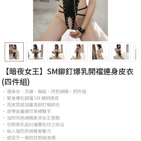
【暗夜女王】SM鉚釘爆乳開襠連身皮衣
(四件組)
• 連身衣、手鍊、胸貼、同色網襪，四件組
• 緊身爆乳開檔 SM 綑綁誘惑
• 亮皮質感加龐克柳釘綑綁衣
• 皮帶金屬鍊可束縛雙手
• 加附同色網襪更添女王氣勢
• 狂野束乳設計讓雙乳呼之欲出
• 給人強烈的視覺衝擊力
• 感受不一樣的狂野與激情