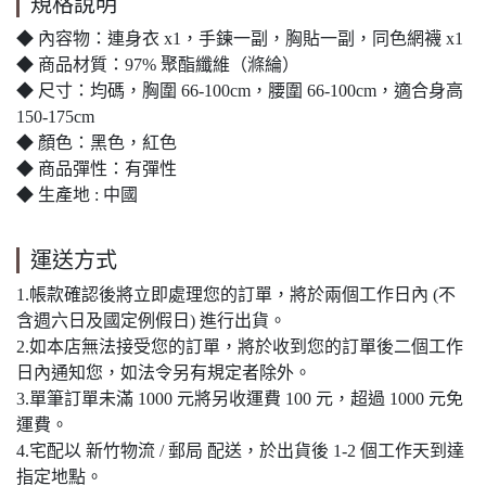
規格說明
◆ 內容物：連身衣 x1，手鍊一副，胸貼一副，同色網襪 x1
◆ 商品材質：97% 聚酯纖維（滌綸）
◆ 尺寸：均碼，胸圍 66-100cm，腰圍 66-100cm，適合身高
150-175cm
◆ 顏色：黑色，紅色
◆ 商品彈性：有彈性
◆ 生產地 : 中國
運送方式
1.帳款確認後將立即處理您的訂單，將於兩個工作日內 (不
含週六日及國定例假日) 進行出貨。
2.如本店無法接受您的訂單，將於收到您的訂單後二個工作
日內通知您，如法令另有規定者除外。
3.單筆訂單未滿 1000 元將另收運費 100 元，超過 1000 元免
運費。
4.宅配以 新竹物流 / 郵局 配送，於出貨後 1-2 個工作天到達
指定地點。