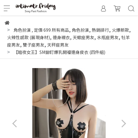
,
,
,
,
角色扮演
,
定價 699 所有商品
角色扮演
熱銷排行
火爆新款
,
,
,
,
火辣性感款 (展現身材)
連身襯衣
天蠍座男友
水瓶座男友
牡羊
,
,
座男友
雙子座男友
天秤座男友
【暗夜女王】SM鉚釘爆乳開襠連身皮衣 (四件組)