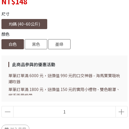
NT$148
尺寸
均碼 (40~60公斤)
顏色
白色
黑色
墨綠
此商品參與的優惠活動
單筆訂單滿 6000 元，送價值 990 元的口交神器 - 海馬寶寶吸吮
潮吹器
單筆訂單滿 1800 元，送價值 150 元的實用小禮物 - 雙色眼罩、
綁手兩用緞帶