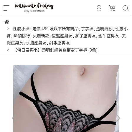
,
,
,
性感小褲
,
定價 499 及以下所有商品
丁字褲
透明網紗
性感小
,
,
,
,
,
,
褲
熱銷排行
火爆新款
巨蟹座男友
獅子座男友
金牛座男友
天
,
,
蠍座男友
水瓶座男友
射手座男友
【何日君再來】透明刺繡美臀簍空丁字褲 (3色)