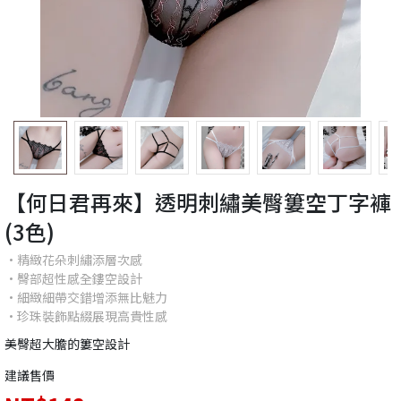
【何日君再來】透明刺繡美臀簍空丁字褲
(3色)
•精緻花朵刺繡添層次感
•臀部超性感全鏤空設計
•細緻細帶交錯增添無比魅力
•珍珠裝飾點綴展現高貴性感
美臀超大膽的簍空設計
建議售價