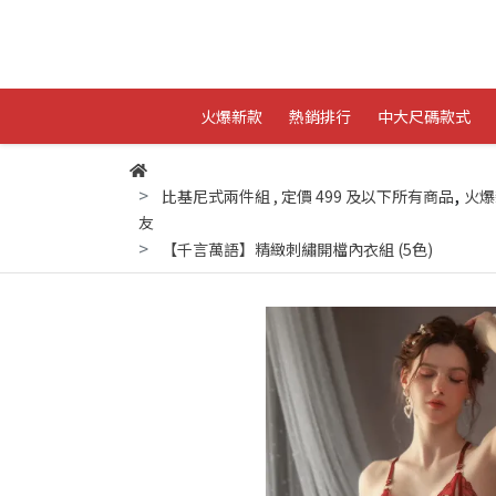
火爆新款
熱銷排行
中大尺碼款式
,
比基尼式兩件組
,
定價 499 及以下所有商品
火爆
友
【千言萬語】精緻刺繡開檔內衣組 (5色)