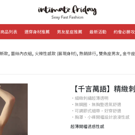
商品列表
適穿身材推薦
男友星座推薦
最新活動
約會必勝攻
,
,
,
,
,
新款
蕾絲內衣組
火辣性感款 (展現身材)
熱銷排行
雙魚座男友
金牛
【千言萬語】精緻刺繡
•細緻刺繡超薄透明
•無鋼圈、無胸墊透氣舒適
•可調節式細帶，好穿舒適
•胸罩、小褲開檔設計浪漫性感
超薄開檔诱惑性感