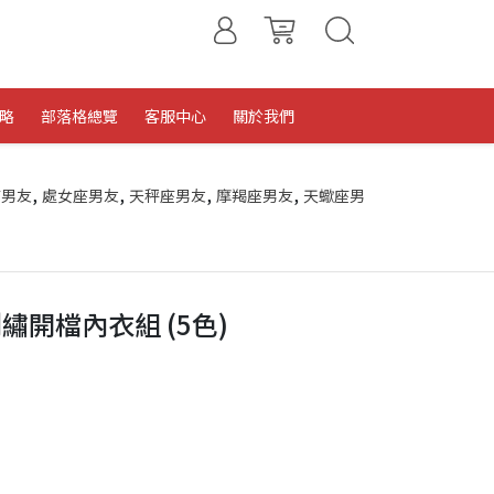
略
部落格總覽
客服中心
關於我們
,
,
,
,
座男友
處女座男友
天秤座男友
摩羯座男友
天蠍座男
開檔內衣組 (5色)