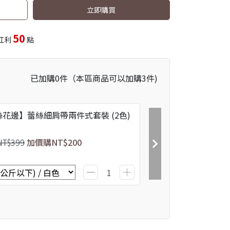
立即購買
50
紅利
點
已加購
0
件
（本區商品可以加購
3
件)
花邊】蕾絲細肩帶兩件式套裝 (2色)
NT$399
加價購
NT$200