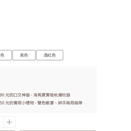
綠色
黑色
酒紅色
990 元的口交神器 - 海馬寶寶吸吮潮吹器
 150 元的實用小禮物 - 雙色眼罩、綁手兩用緞帶