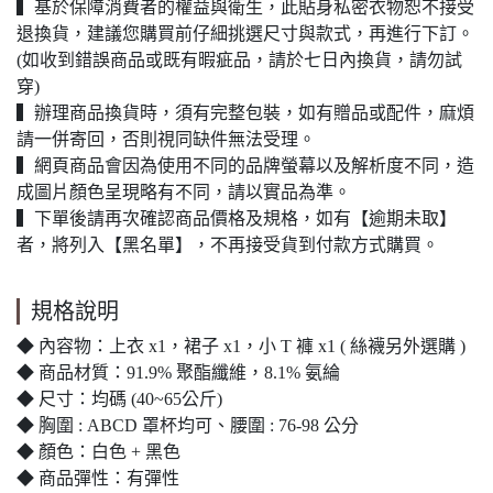
▍基於保障消費者的權益與衛生，此貼身私密衣物恕不接受
退換貨，建議您購買前仔細挑選尺寸與款式，再進行下訂。
(如收到錯誤商品或既有暇疵品，請於七日內換貨，請勿試
穿)
▍辦理商品換貨時，須有完整包裝，如有贈品或配件，麻煩
請一併寄回，否則視同缺件無法受理。
▍網頁商品會因為使用不同的品牌螢幕以及解析度不同，造
成圖片顏色呈現略有不同，請以實品為準。
▍下單後請再次確認商品價格及規格，如有【逾期未取】
者，將列入【黑名單】，不再接受貨到付款方式購買。
規格說明
◆ 內容物：上衣 x1，裙子 x1，小 T 褲 x1 ( 絲襪另外選購 )
◆ 商品材質：91.9% 聚酯纖維，8.1% 氨綸
◆ 尺寸：均碼 (40~65公斤)
◆ 胸圍 : ABCD 罩杯均可、腰圍 : 76-98 公分
◆ 顏色：白色 + 黑色
◆ 商品彈性：有彈性