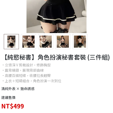
【純慾秘書】角色扮演秘書套裝 (三件組)
•立領深 V 剪裁設計，修飾胸型
•露背繞頸，展現背部曲線
•高腰百褶短裙，收腰拉長翹臀
•上衣＋短裙組合，角色扮演一次到位
清純外表 × 致命誘惑
建議售價
NT$499