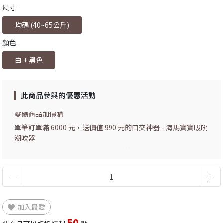
尺寸
均碼 (40~65公斤)
顏色
白 + 黑色
此商品參與的優惠活動
零碼商品加價購
單筆訂單滿 6000 元，送價值 990 元的口交神器 - 海馬寶寶吸吮
潮吹器
單筆訂單滿 1800 元，送價值 150 元的實用小禮物 - 雙色眼罩、
綁手兩用緞帶
加入最愛
50