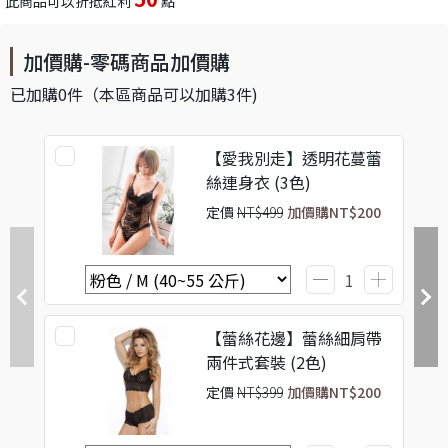
此商品可以折抵紅利
點
加價購-零碼商品加價購
已加購
0
件
（本區商品可以加購
3
件)
【愛我別走】透明花蔓蕾
絲連身衣 (3色)
定價
NT$499
加價購
NT$200
【蕾絲花邊】蕾絲細肩帶
兩件式套裝 (2色)
定價
NT$399
加價購
NT$200