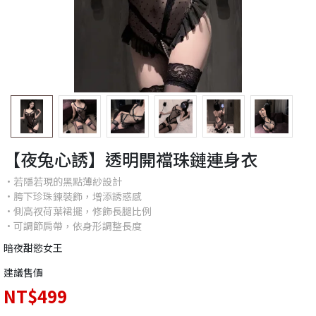
【夜兔心誘】透明開襠珠鏈連身衣
•若隱若現的黑點薄紗設計
•胯下珍珠鍊裝飾，增添誘惑感
•側高衩荷葉裙擺，修飾長腿比例
•可調節肩帶，依身形調整長度
暗夜甜慾女王
建議售價
NT$499