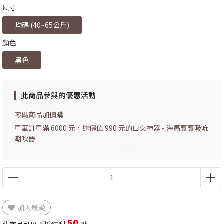
尺寸
均碼 (40~65公斤)
顏色
黑色
此商品參與的優惠活動
零碼商品加價購
單筆訂單滿 6000 元，送價值 990 元的口交神器 - 海馬寶寶吸吮
潮吹器
單筆訂單滿 1800 元，送價值 150 元的實用小禮物 - 雙色眼罩、
綁手兩用緞帶
加入最愛
50