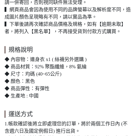
請一併寄回，否則視同缺件無法受理。
▍網頁商品會因為使用不同的品牌螢幕以及解析度不同，造
成圖片顏色呈現略有不同，請以實品為準。
▍下單後請再次確認商品價格及規格，如有【逾期未取】
者，將列入【黑名單】，不再接受貨到付款方式購買。
規格說明
◆ 內容物：連身衣 x1 ( 絲襪另外選購 )
◆ 商品材質：92% 聚酯纖維，8% 氨綸
◆ 尺寸：均碼 (40~65公斤)
◆ 顏色：黑色
◆ 商品彈性：有彈性
◆ 生產地 : 中國
運送方式
1.帳款確認後將立即處理您的訂單，將於兩個工作日內 (不
含週六日及國定例假日) 進行出貨。