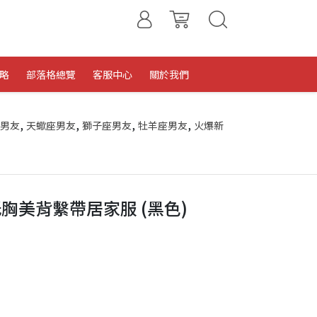
略
部落格總覽
客服中心
關於我們
,
,
,
,
男友
天蠍座男友
獅子座男友
牡羊座男友
火爆新
胸美背繫帶居家服 (黑色)