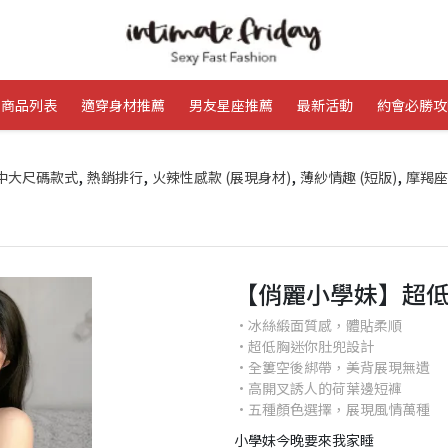
商品列表
適穿身材推薦
男友星座推薦
最新活動
約會必勝攻
,
,
,
,
中大尺碼款式
熱銷排行
火辣性感款 (展現身材)
薄紗情趣 (短版)
摩羯座
【俏麗小學妹】超低
•冰絲緞面質感，體貼柔順
•超低胸迷你肚兜設計
•全簍空後綁帶，美背展現無遺
•高開叉誘人的荷葉邊短褲
•五種顏色選擇，展現風情萬種
小學妹今晚要來我家睡