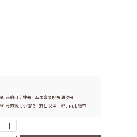
990 元的口交神器 - 海馬寶寶吸吮潮吹器
 150 元的實用小禮物 - 雙色眼罩、綁手兩用緞帶