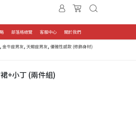
略
部落格總覽
客服中心
關於我們
,
,
,
金牛座男友
天蠍座男友
優雅性感款 (修飾身材)
+小丁 (兩件組)