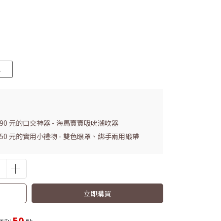
色
990 元的口交神器 - 海馬寶寶吸吮潮吹器
 150 元的實用小禮物 - 雙色眼罩、綁手兩用緞帶
立即購買
50