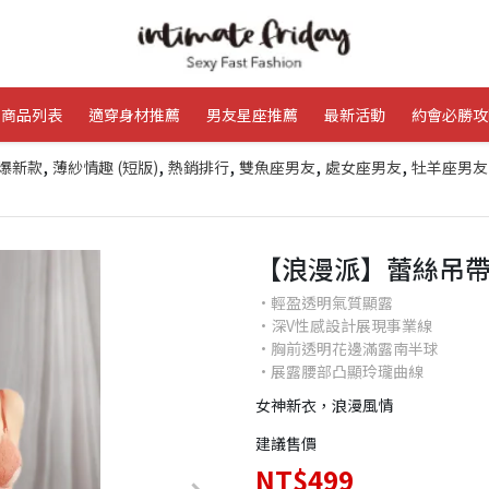
商品列表
適穿身材推薦
男友星座推薦
最新活動
約會必勝攻
,
,
,
,
,
爆新款
薄紗情趣 (短版)
熱銷排行
雙魚座男友
處女座男友
牡羊座男友
【浪漫派】蕾絲吊帶裙
•輕盈透明氣質顯露
•深V性感設計展現事業線
•胸前透明花邊滿露南半球
•展露腰部凸顯玲瓏曲線
女神新衣，浪漫風情
建議售價
NT$499