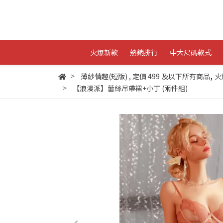
火爆新款
熱銷排行
中大尺碼款式
,
薄紗情趣(短版)
,
定價 499 及以下所有商品
火
【浪漫派】蕾絲吊帶裙+小丁 (兩件組)