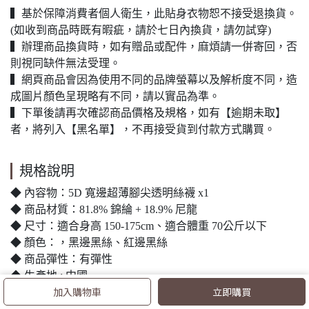
▍基於保障消費者個人衛生，此貼身衣物恕不接受退換貨。
(如收到商品時既有暇疵，請於七日內換貨，請勿試穿)
▍辦理商品換貨時，如有贈品或配件，麻煩請一併寄回，否
則視同缺件無法受理。
▍網頁商品會因為使用不同的品牌螢幕以及解析度不同，造
成圖片顏色呈現略有不同，請以實品為準。
▍下單後請再次確認商品價格及規格，如有【逾期未取】
者，將列入【黑名單】，不再接受貨到付款方式購買。
規格說明
◆ 內容物：5D 寬邊超薄腳尖透明絲襪 x1
◆ 商品材質：81.8% 錦綸 + 18.9% 尼龍
◆ 尺寸：適合身高 150-175cm、適合體重 70公斤以下
◆ 顏色：，黑邊黑絲、紅邊黑絲
◆ 商品彈性：有彈性
◆ 生產地 : 中國
加入購物車
立即購買