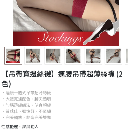
【吊帶寬邊絲襪】連腰吊帶超薄絲襪 (2
色)
•連腰一體式吊帶超薄絲襪
•大腿寬邊配色、腳尖透明
•勻稱透膚織法、貼身親膚
•質感佳、彈性好、不緊繃
•完美顯瘦，締造完美雙腿
性感艷麗、絲絲動人