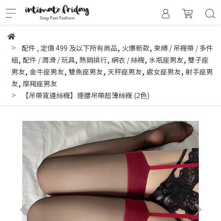
,
,
配件
,
定價 499 及以下所有商品
火爆新款
束縛 / 吊襪帶 / 多件
,
,
,
,
,
組
配件 / 潤滑 / 玩具
熱銷排行
網衣 / 絲襪
水瓶座男友
雙子座
,
,
,
,
,
男友
金牛座男友
雙魚座男友
天秤座男友
處女座男友
射手座男
,
友
摩羯座男友
【吊帶寬邊絲襪】連腰吊帶超薄絲襪 (2色)