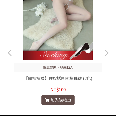
性感艷麗、絲絲動人
【開襠褲襪】性感透明開檔褲襪 (2色)
NT$100
加入購物車