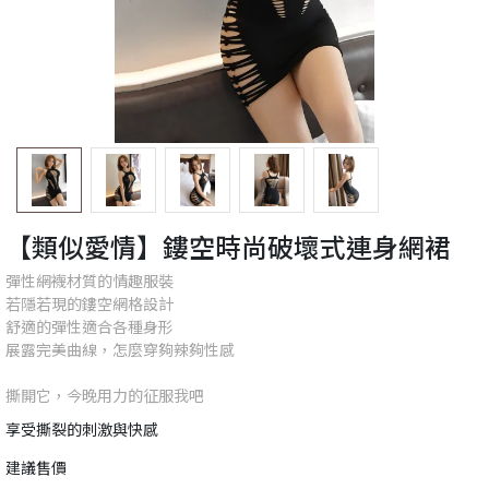
【類似愛情】鏤空時尚破壞式連身網裙
彈性網襪材質的情趣服裝
若隱若現的鏤空網格設計
舒適的彈性適合各種身形
展露完美曲線，怎麼穿夠辣夠性感
撕開它，今晚用力的征服我吧
享受撕裂的刺激與快感
建議售價