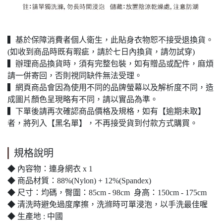
▍基於保障消費者個人衛生，此貼身衣物恕不接受退換貨。
(如收到商品時既有暇疵，請於七日內換貨，請勿試穿)
▍辦理商品換貨時，須有完整包裝，如有贈品或配件，麻煩
請一併寄回，否則視同缺件無法受理。
▍網頁商品會因為使用不同的品牌螢幕以及解析度不同，造
成圖片顏色呈現略有不同，請以實品為準。
▍下單後請再次確認商品價格及規格，如有【逾期未取】
者，將列入【黑名單】，不再接受貨到付款方式購買。
規格說明
◆ 內容物：連身網衣 x 1
◆ 商品材質：88%(Nylon) + 12%(Spandex)
◆ 尺寸：均碼，臀圍：85cm - 98cm 身高：150cm - 175cm
◆ 清洗時避免過度摩擦，洗滌時可單浸泡，以手洗最佳喔
◆ 生產地 : 中國