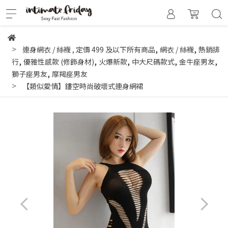
,
,
連身網衣 / 絲襪
,
定價 499 及以下所有商品
網衣 / 絲襪
熱銷排
,
,
,
,
,
行
優雅性感款 (修飾身材)
火爆新款
中大尺碼款式
金牛座男友
,
獅子座男友
摩羯座男友
【類似愛情】鏤空時尚破壞式連身網裙