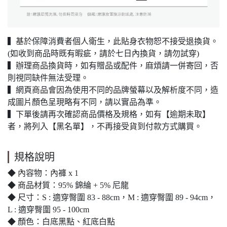
▍基於保障消費者個人衛生，此貼身衣物恕不接受退換貨。
(如收到商品時既有暇疵，請於七日內換貨，請勿試穿)
▍辦理商品換貨時，如有贈品或配件，麻煩請一併寄回，否
則視同缺件無法受理。
▍網頁商品會因為使用不同的品牌螢幕以及解析度不同，造
成圖片顏色呈現略有不同，請以實品為準。
▍下單後請再次確認商品價格及規格，如有【逾期未取】
者，將列入【黑名單】，不再接受貨到付款方式購買。
規格說明
◆ 內容物：內褲 x 1
◆ 商品材質：95% 錦綸 + 5% 尼龍
◆ 尺寸：S : 適穿臀圍 83 - 88cm，M : 適穿臀圍 89 - 94cm，
L : 適穿臀圍 95 - 100cm
◆ 顏色：白底黑點、紅底白點