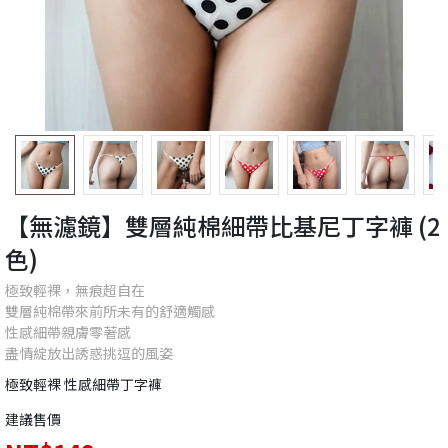
【無濾鏡】雙層純棉細帶比基尼丁字褲 (2
色)
極致輕裸，無痕超自在
雙層純棉帶來前所未有的舒適觸感
性感細帶親膚零著感
盡情綻放出誘惑挑逗的風姿
極致輕裸 性感細帶丁字褲
建議售價