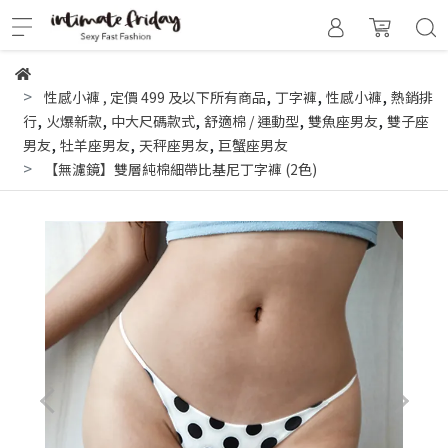
,
,
,
性感小褲
,
定價 499 及以下所有商品
丁字褲
性感小褲
熱銷排
,
,
,
,
,
行
火爆新款
中大尺碼款式
舒適棉 / 運動型
雙魚座男友
雙子座
,
,
,
男友
牡羊座男友
天秤座男友
巨蟹座男友
【無濾鏡】雙層純棉細帶比基尼丁字褲 (2色)