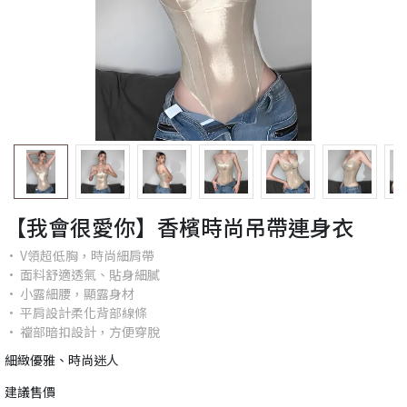
【我會很愛你】香檳時尚吊帶連身衣
• V領超低胸，時尚細肩帶
• 面料舒適透氣、貼身細膩
• 小露細腰，顯露身材
• 平肩設計柔化背部線條
• 襠部暗扣設計，方便穿脫
細緻優雅、時尚迷人
建議售價