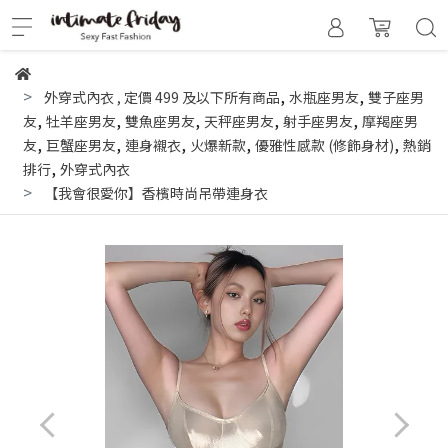
,
,
外穿式內衣
,
定價 499 及以下所有商品
水瓶座男友
雙子座男
,
,
,
,
,
友
牡羊座男友
雙魚座男友
天秤座男友
射手座男友
摩羯座男
,
,
,
,
,
友
巨蟹座男友
連身襯衣
火爆新款
優雅性感款 (修飾身材)
熱銷
,
排行
外穿式內衣
【我會很愛你】香檳時尚吊帶連身衣