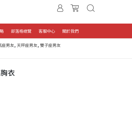
略
部落格總覽
客服中心
關於我們
,
,
瓶座男友
天秤座男友
雙子座男友
縛胸衣