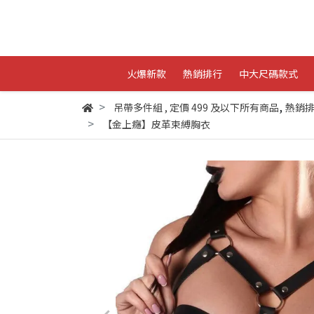
火爆新款
熱銷排行
中大尺碼款式
,
吊帶多件組
,
定價 499 及以下所有商品
熱銷
【金上癮】皮革束縛胸衣