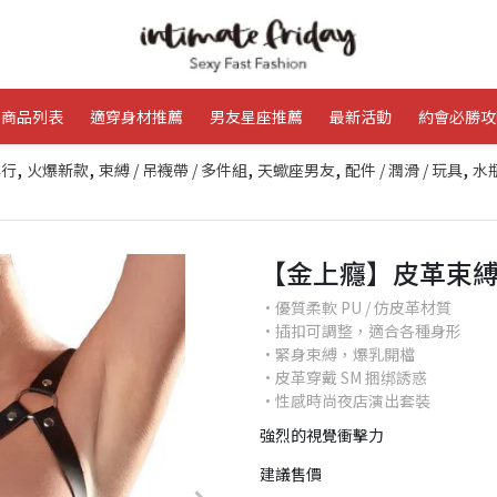
商品列表
適穿身材推薦
男友星座推薦
最新活動
約會必勝攻
,
,
,
,
,
排行
火爆新款
束縛 / 吊襪帶 / 多件組
天蠍座男友
配件 / 潤滑 / 玩具
水
【金上癮】皮革束
•優質柔軟 PU / 仿皮革材質
•插扣可調整，適合各種身形
•緊身束縛，爆乳開檔
•皮革穿戴 SM 捆绑誘惑
•性感時尚夜店演出套裝
強烈的視覺衝擊力
建議售價