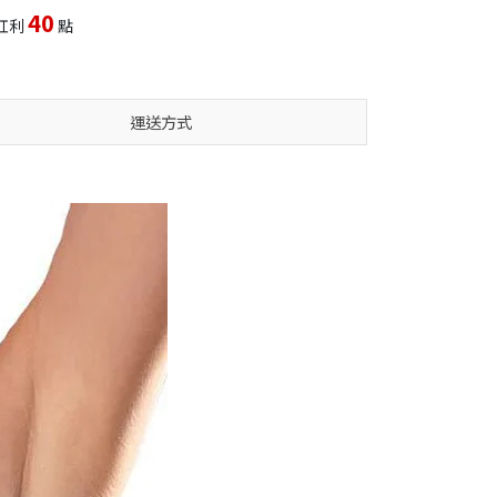
40
紅利
點
運送方式