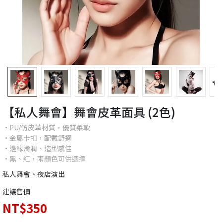
【私人舞會】舞會皮革面具 (2色)
•PU/仿皮革材質，優質柔軟
•金屬卡扣，配戴舒適
•邊緣滑潤、造型感佳
•黑、紅，兩顏色可供選擇
私人舞會、夜店演出
建議售價
NT$350