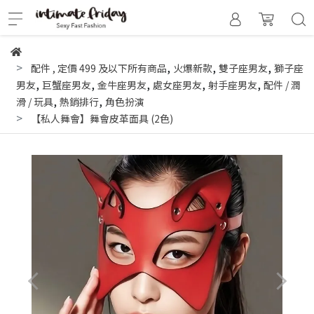
,
,
,
配件
,
定價 499 及以下所有商品
火爆新款
雙子座男友
獅子座
,
,
,
,
,
男友
巨蟹座男友
金牛座男友
處女座男友
射手座男友
配件 / 潤
,
,
滑 / 玩具
熱銷排行
角色扮演
【私人舞會】舞會皮革面具 (2色)