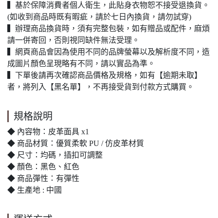
▍基於保障消費者個人衛生，此貼身衣物恕不接受退換貨。
(如收到商品時既有暇疵，請於七日內換貨，請勿試穿)
▍辦理商品換貨時，須有完整包裝，如有贈品或配件，麻煩
請一併寄回，否則視同缺件無法受理。
▍網頁商品會因為使用不同的品牌螢幕以及解析度不同，造
成圖片顏色呈現略有不同，請以實品為準。
▍下單後請再次確認商品價格及規格，如有【逾期未取】
者，將列入【黑名單】，不再接受貨到付款方式購買。
規格說明
◆ 內容物：皮革面具 x1
◆ 商品材質：優質柔軟 PU / 仿皮革材質
◆ 尺寸：均碼，插扣可調整
◆ 顏色：黑色、紅色
◆ 商品彈性：有彈性
◆ 生產地 : 中國