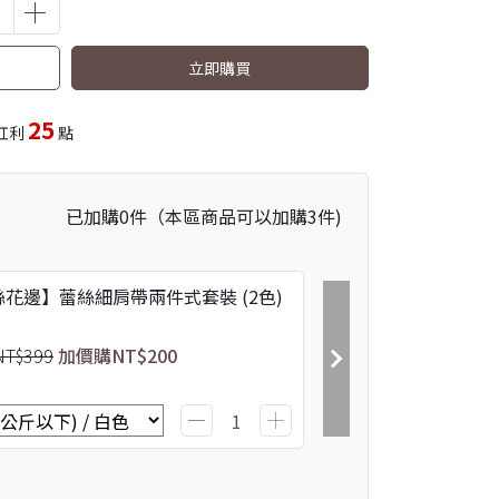
立即購買
25
紅利
點
已加購
0
件
（本區商品可以加購
3
件)
花邊】蕾絲細肩帶兩件式套裝 (2色)
NT$399
加價購
NT$200