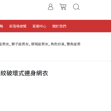
略
部落格總覽
客服中心
關於我們
,
,
,
,
座男友
獅子座男友
摩羯座男友
角色扮演
雙魚座男
豹紋破壞式連身網衣