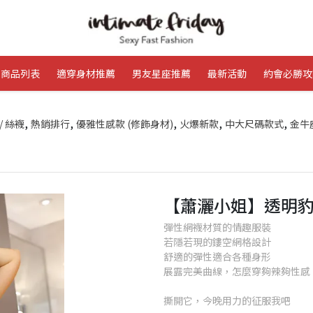
商品列表
適穿身材推薦
男友星座推薦
最新活動
約會必勝攻
,
,
,
,
,
/ 絲襪
熱銷排行
優雅性感款 (修飾身材)
火爆新款
中大尺碼款式
金牛
【蕭灑小姐】透明
彈性網襪材質的情趣服裝
若隱若現的鏤空網格設計
舒適的彈性適合各種身形
展露完美曲線，怎麼穿夠辣夠性感
撕開它，今晚用力的征服我吧