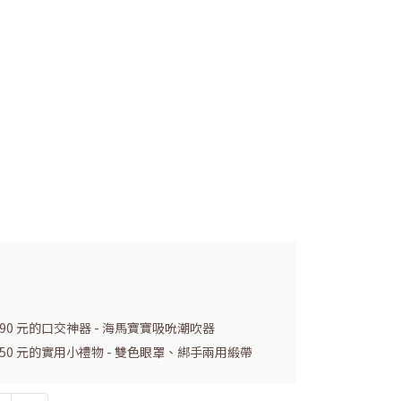
990 元的口交神器 - 海馬寶寶吸吮潮吹器
 150 元的實用小禮物 - 雙色眼罩、綁手兩用緞帶