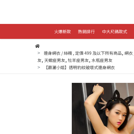
火爆新款
熱銷排行
中大尺碼款式
,
連身網衣 / 絲襪
,
定價 499 及以下所有商品
網衣 
,
,
,
友
天蠍座男友
牡羊座男友
水瓶座男友
【蕭灑小姐】透明豹紋破壞式連身網衣