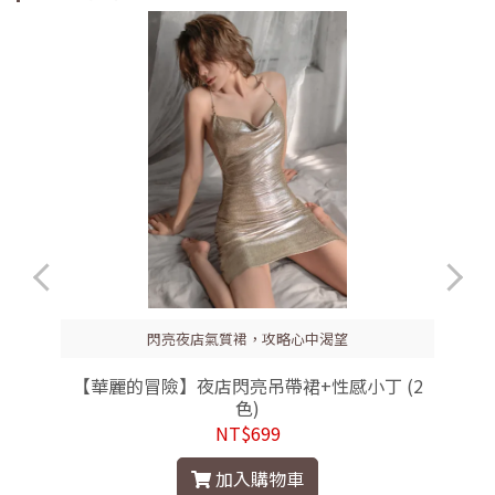
閃亮夜店氣質裙，攻略心中渴望
【華麗的冒險】夜店閃亮吊帶裙+性感小丁 (2
色)
NT$699
加入購物車