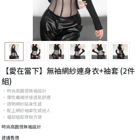
【愛在當下】無袖網紗連身衣+袖套 (2件
組)
• 時尚高圓領無袖設計
• 彈性纖維拼接透氣舒適
• 透明網紗貼身性感
• 配上網紗袖套性感迷人
• 襠部暗釦穿脫方便
時尚高圓領無袖設計
建議售價