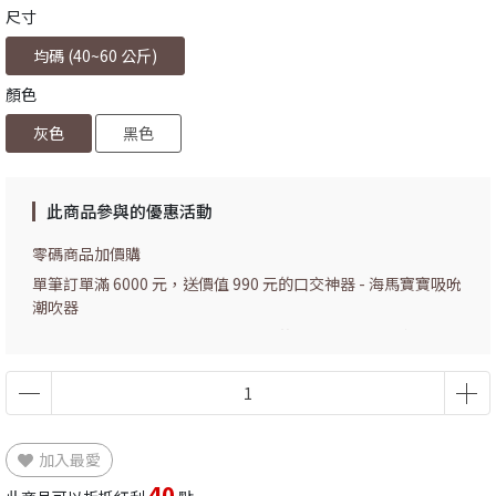
尺寸
均碼 (40~60 公斤)
顏色
灰色
黑色
此商品參與的優惠活動
零碼商品加價購
單筆訂單滿 6000 元，送價值 990 元的口交神器 - 海馬寶寶吸吮
潮吹器
單筆訂單滿 1800 元，送價值 150 元的實用小禮物 - 雙色眼罩、
綁手兩用緞帶
加入最愛
40