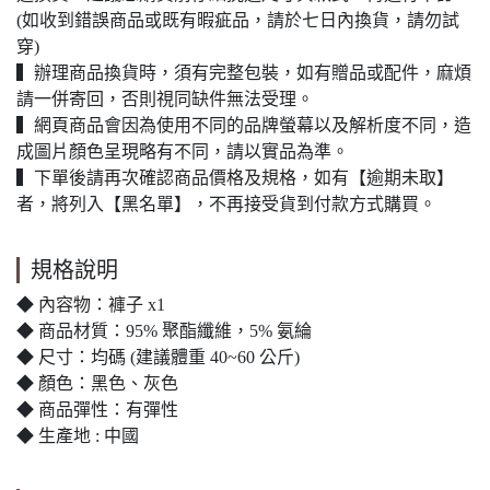
(如收到錯誤商品或既有暇疵品，請於七日內換貨，請勿試
穿)
▍辦理商品換貨時，須有完整包裝，如有贈品或配件，麻煩
請一併寄回，否則視同缺件無法受理。
▍網頁商品會因為使用不同的品牌螢幕以及解析度不同，造
成圖片顏色呈現略有不同，請以實品為準。
▍下單後請再次確認商品價格及規格，如有【逾期未取】
者，將列入【黑名單】，不再接受貨到付款方式購買。
規格說明
◆ 內容物：褲子 x1
◆ 商品材質：95% 聚酯纖維，5% 氨綸
◆ 尺寸：均碼 (建議體重 40~60 公斤)
◆ 顏色：黑色、灰色
◆ 商品彈性：有彈性
◆ 生產地 : 中國