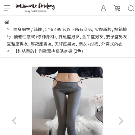
,
,
連身網衣 / 絲襪
,
定價 499 及以下所有商品
火爆新款
熱銷排
,
,
,
,
,
行
優雅性感款 (修飾身材)
雙魚座男友
金牛座男友
雙子座男友
,
,
,
,
巨蟹座男友
摩羯座男友
天秤座男友
網衣 / 絲襪
外穿式內衣
【糾結重啟】側露蜜桃臀貼身褲 (2色)