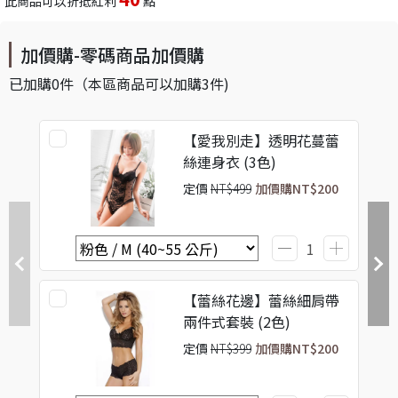
此商品可以折抵紅利
點
加價購-零碼商品加價購
已加購
0
件
（本區商品可以加購
3
件)
【愛我別走】透明花蔓蕾
絲連身衣 (3色)
定價
NT$499
加價購
NT$200
【蕾絲花邊】蕾絲細肩帶
兩件式套裝 (2色)
定價
NT$399
加價購
NT$200