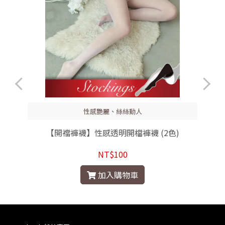
性感艷麗、絲絲動人
【開襠褲襪】性感透明開檔褲襪 (2色)
NT$100
加入購物車