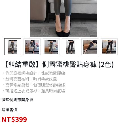
【糾結重啟】側露蜜桃臀貼身褲 (2色)
•側開高衩綁帶設計：性感微露腰線
•絲滑亮面布料：時尚帶辣妹風
•高彈修身剪裁：包覆腿型修飾線條
•可搭短上衣或罩衫，兼具時尚氣場
微辣側綁帶緊身褲
建議售價
NT$399